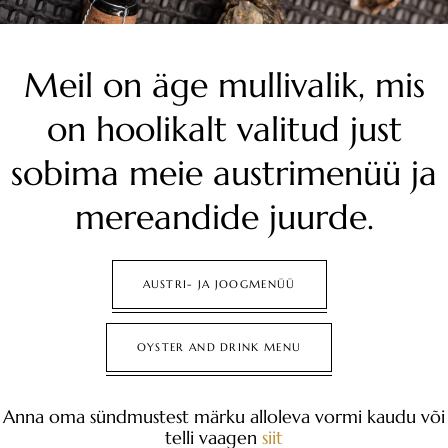
Meil on äge mullivalik, mis
on hoolikalt valitud just
sobima meie austrimenüü ja
mereandide juurde.
AUSTRI- JA JOOGMENÜÜ
OYSTER AND DRINK MENU
Anna oma sündmustest märku alloleva vormi kaudu või
telli vaagen
siit